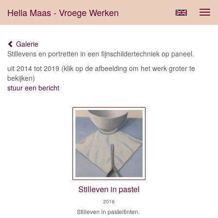
Hella Maas - Vroege Werken
Tog
navi
Galerie
Stillevens en portretten in een fijnschildertechniek op paneel.
uit 2014 tot 2019
(klik op de afbeelding om het werk groter te
bekijken)
stuur een bericht
Stilleven in pastel
2016
Stilleven in pasteltinten.