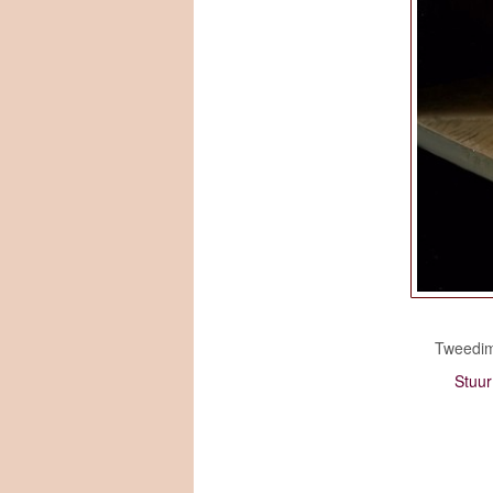
Tweedime
Stuu